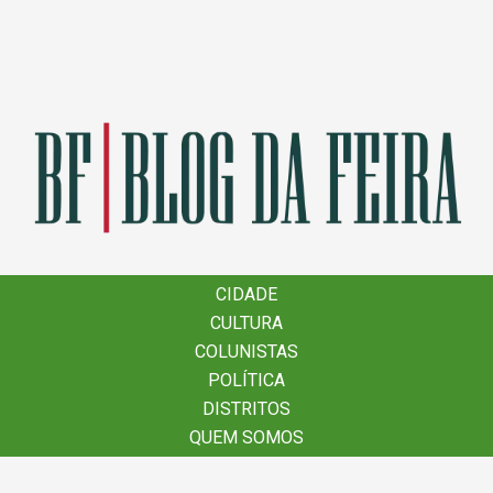
×
CIDADE
CIDADE
CULTURA
CULTURA
COLUNISTAS
COLUNISTAS
POLÍTICA
POLÍTICA
DISTRITOS
DISTRITOS
QUEM SOMOS
QUEM SOMOS