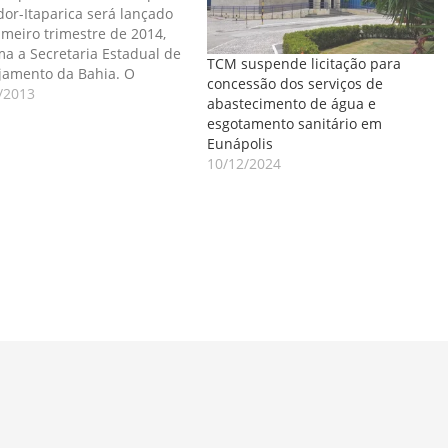
dor-Itaparica será lançado
imeiro trimestre de 2014,
ma a Secretaria Estadual de
TCM suspende licitação para
jamento da Bahia. O
concessão dos serviços de
no publicou, nos últimos 15
/2013
abastecimento de água e
dois editais, inclusive o de
esgotamento sanitário em
ção do projeto básico de
Eunápolis
haria para construção da
10/12/2024
 Salvador-Itaparica. A
sa a McKinsey &…