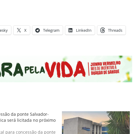
esky
X
Telegram
LinkedIn
Threads
ssão da ponte Salvador-
rica será licitada no próximo
tal para concessão da ponte