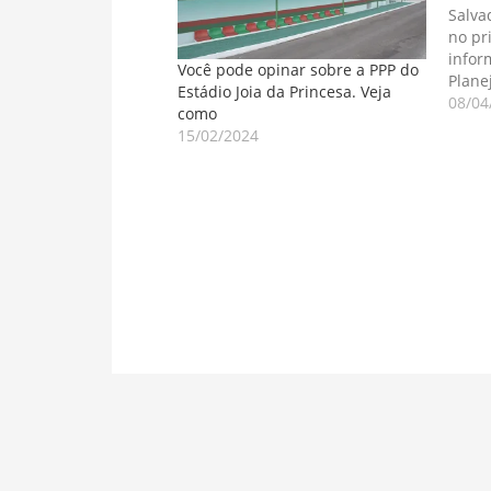
Salva
no pr
infor
Você pode opinar sobre a PPP do
Plane
Estádio Joia da Princesa. Veja
gover
08/04
como
dias, 
15/02/2024
licita
engen
ponte
empre