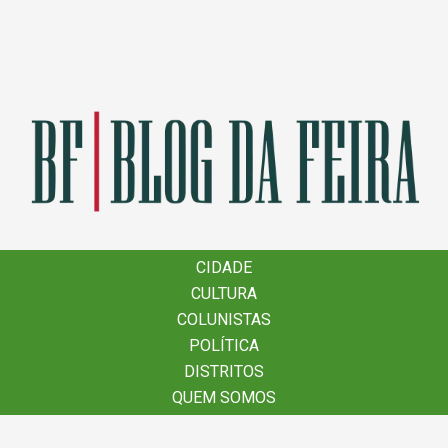
×
CIDADE
CIDADE
CULTURA
CULTURA
COLUNISTAS
COLUNISTAS
POLÍTICA
POLÍTICA
DISTRITOS
DISTRITOS
QUEM SOMOS
QUEM SOMOS