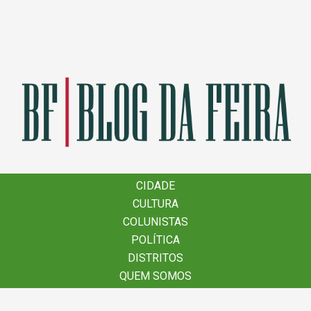
×
CIDADE
CIDADE
CULTURA
CULTURA
COLUNISTAS
COLUNISTAS
POLÍTICA
POLÍTICA
DISTRITOS
DISTRITOS
QUEM SOMOS
QUEM SOMOS