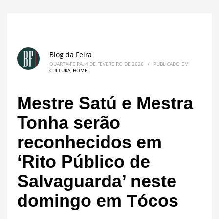
Blog da Feira
QUARTA-FEIRA, 4 DE FEVEREIRO DE 2026
/
PUBLICADO EM
CULTURA
,
HOME
Mestre Satú e Mestra
Tonha serão
reconhecidos em
‘Rito Público de
Salvaguarda’ neste
domingo em Tócos