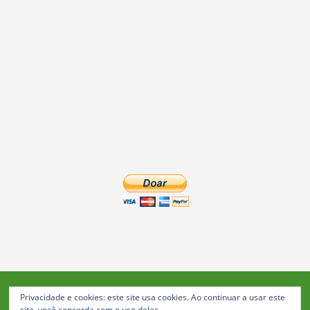
Privacidade e cookies: este site usa cookies. Ao continuar a usar este
Blog da Feira: Jornal de Notícias de Feira de Santana
site, você concorda com o uso deles.