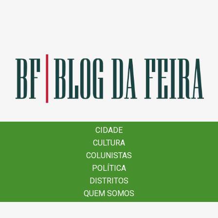
×
CIDADE
CIDADE
CULTURA
CULTURA
COLUNISTAS
COLUNISTAS
POLÍTICA
POLÍTICA
DISTRITOS
DISTRITOS
QUEM SOMOS
QUEM SOMOS