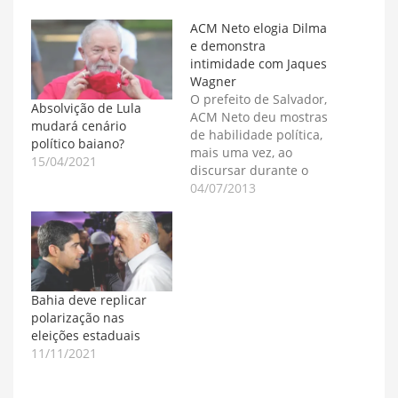
ACM Neto elogia Dilma
e demonstra
intimidade com Jaques
Wagner
O prefeito de Salvador,
Absolvição de Lula
ACM Neto deu mostras
mudará cenário
de habilidade política,
político baiano?
mais uma vez, ao
15/04/2021
discursar durante o
lançamento do Plano
04/07/2013
Safra do Semi Árido,
hoje no Centro de
Convenções em
SAlvador, com a
presença de Dilma
Roussef. ACM elogiou
Bahia deve replicar
a 'postura
polarização nas
democrática' de Dilma
eleições estaduais
Roussef em relação às
11/11/2021
políticas…