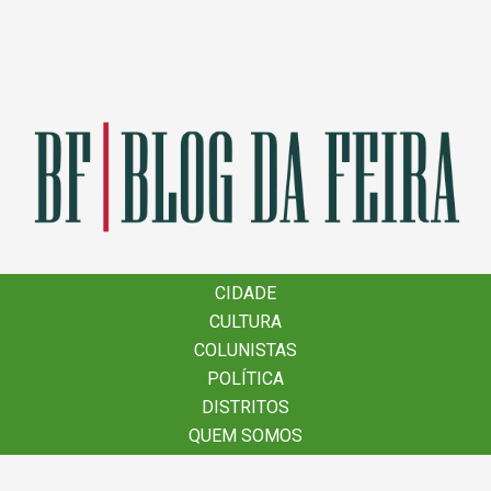
×
CIDADE
CIDADE
CULTURA
CULTURA
COLUNISTAS
COLUNISTAS
POLÍTICA
POLÍTICA
DISTRITOS
DISTRITOS
QUEM SOMOS
QUEM SOMOS