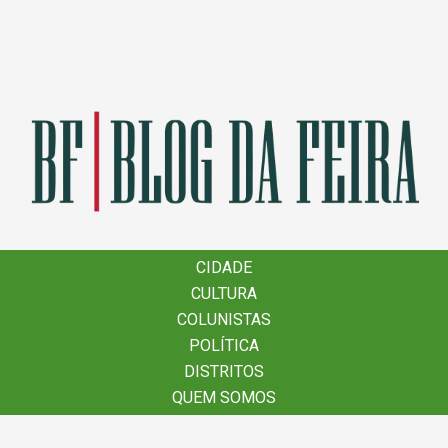
×
CIDADE
CIDADE
CULTURA
CULTURA
COLUNISTAS
COLUNISTAS
POLÍTICA
POLÍTICA
DISTRITOS
DISTRITOS
QUEM SOMOS
QUEM SOMOS