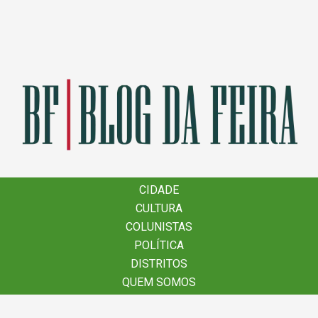
×
CIDADE
CIDADE
CULTURA
CULTURA
COLUNISTAS
COLUNISTAS
POLÍTICA
POLÍTICA
DISTRITOS
DISTRITOS
QUEM SOMOS
QUEM SOMOS