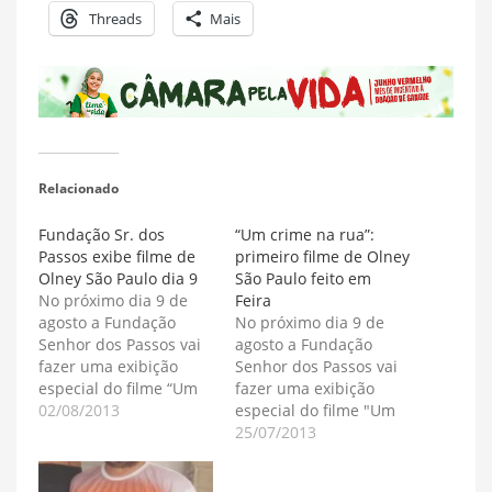
Threads
Mais
Relacionado
Fundação Sr. dos
“Um crime na rua”:
Passos exibe filme de
primeiro filme de Olney
Olney São Paulo dia 9
São Paulo feito em
No próximo dia 9 de
Feira
agosto a Fundação
No próximo dia 9 de
Senhor dos Passos vai
agosto a Fundação
fazer uma exibição
Senhor dos Passos vai
especial do filme “Um
fazer uma exibição
Crime Na Rua’, do
02/08/2013
especial do filme "Um
cineasta baiano Olney
Crime Na Rua', do
25/07/2013
São Paulo, um curta-
cineasta baiano Olney
metragem filmado nas
São Paulo, um curta-