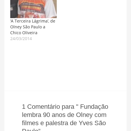
ruas de Feira de
metragem filmado nas
Santana em 1955. O
ruas de Feira de
cineasta Henrique
Santana em 1955. O
Dantas, autor do
cineasta Henrique
‘A Terceira Lágrima’, de
documentário “Sinais
Dantas, autor do
Olney São Paulo a
de Cinza: a peleja de…
documentário "Sinais
Chico Oliveira
de Cinza: a…
24/03/2014
1 Comentário para " Fundação
lembra 90 anos de Olney com
filmes e palestra de Yves São