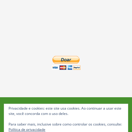
Privacidade e cookies: este site usa cookies. Ao continuar a usar este
Blog da Feira: Jornal de Notícias de Feira de Santana
site, você concorda com o uso deles.
© 2023 Janio Costa Rego Comunicações -
Para saber mais, inclusive sobre como controlar os cookies, consulte:
Todos os direitos reservados
Política de privacidade