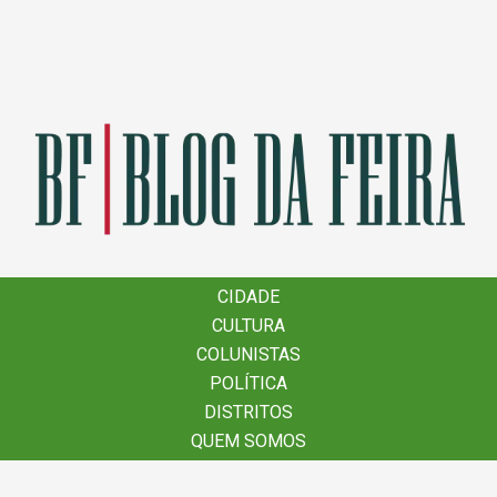
×
CIDADE
CIDADE
CULTURA
CULTURA
COLUNISTAS
COLUNISTAS
POLÍTICA
POLÍTICA
DISTRITOS
DISTRITOS
QUEM SOMOS
QUEM SOMOS