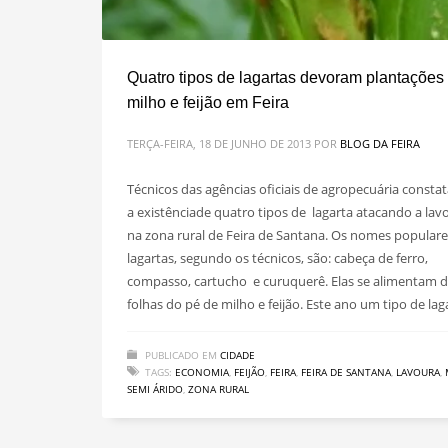
Quatro tipos de lagartas devoram plantações
milho e feijão em Feira
TERÇA-FEIRA, 18 DE JUNHO DE 2013
POR
BLOG DA FEIRA
Técnicos das agências oficiais de agropecuária consta
a existênciade quatro tipos de lagarta atacando a lav
na zona rural de Feira de Santana. Os nomes populare
lagartas, segundo os técnicos, são: cabeça de ferro,
compasso, cartucho e curuquerê. Elas se alimentam 
folhas do pé de milho e feijão. Este ano um tipo de lag
PUBLICADO EM
CIDADE
TAGS:
ECONOMIA
,
FEIJÃO
,
FEIRA
,
FEIRA DE SANTANA
,
LAVOURA
,
SEMI ÁRIDO
,
ZONA RURAL