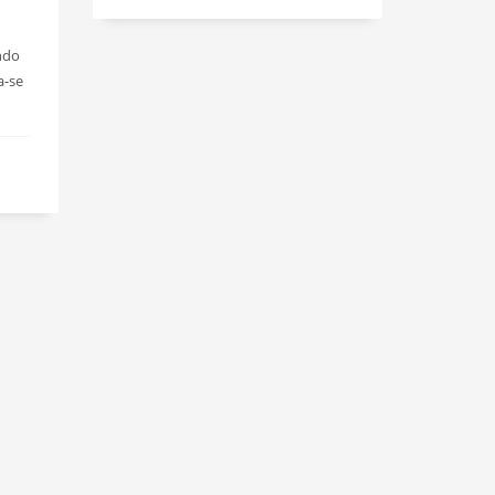
ando
a-se