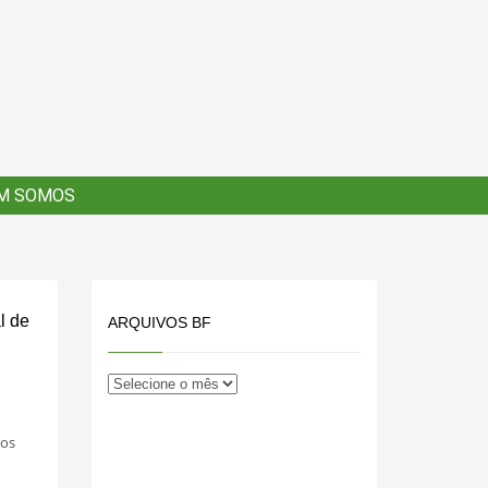
×
M SOMOS
M SOMOS
l de
ARQUIVOS BF
sos