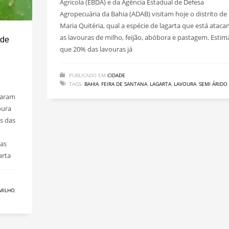
Agrícola (EBDA) e da Agência Estadual de Defesa
Agropecuária da Bahia (ADAB) visitam hoje o distrito de
Maria Quitéria, qual a espécie de lagarta que está atac
as lavouras de milho, feijão, abóbora e pastagem. Estim
 de
que 20% das lavouras já
PUBLICADO EM
CIDADE
TAGS:
BAHIA
,
FEIRA DE SANTANA
,
LAGARTA
,
LAVOURA
,
SEMI ÁRIDO
taram
oura
s das
das
arta
MILHO
,