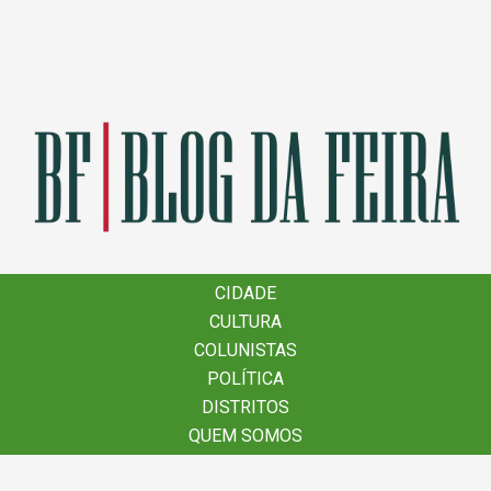
×
CIDADE
CIDADE
CULTURA
CULTURA
COLUNISTAS
COLUNISTAS
POLÍTICA
POLÍTICA
DISTRITOS
DISTRITOS
QUEM SOMOS
QUEM SOMOS