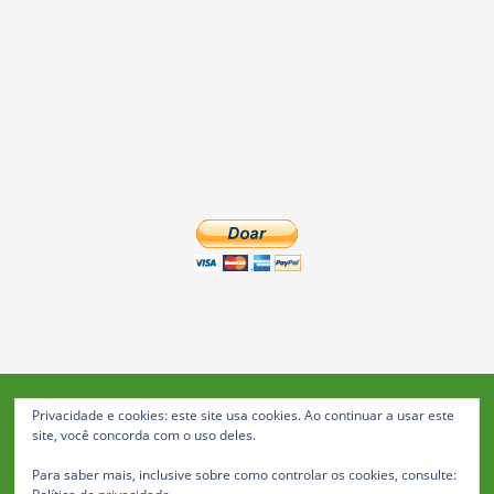
Privacidade e cookies: este site usa cookies. Ao continuar a usar este
Blog da Feira: Jornal de Notícias de Feira de Santana
site, você concorda com o uso deles.
© 2023 Janio Costa Rego Comunicações -
Para saber mais, inclusive sobre como controlar os cookies, consulte:
Todos os direitos reservados