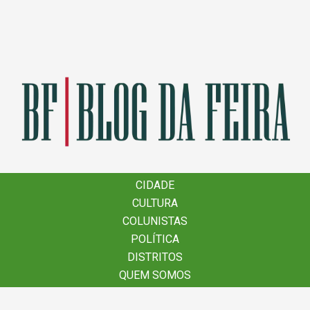
×
CIDADE
CIDADE
CULTURA
CULTURA
COLUNISTAS
COLUNISTAS
POLÍTICA
POLÍTICA
DISTRITOS
DISTRITOS
QUEM SOMOS
QUEM SOMOS