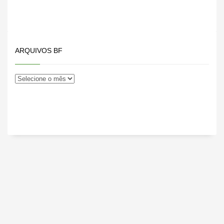
divulgou. A Polícia
construiu a…
ARQUIVOS BF