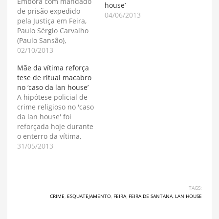
Embora com mandado
house’
de prisão expedido
04/06/2013
pela Justiça em Feira,
Paulo Sérgio Carvalho
(Paulo Sansão),
acusado de ser o
02/10/2013
assassino de Saimo
Mãe da vítima reforça
Silva, cujo corpo foi
tese de ritual macabro
encontrado
no ‘caso da lan house’
esquartejado dentro de
A hipótese policial de
uma lan house em
crime religioso no 'caso
Feira de Santana,
da lan house' foi
continua em liberdade.
reforçada hoje durante
O caso aconteceu em
o enterro da vítima,
maio deste ano. Todas
Saimo Silva, pela
31/05/2013
as tentativas…
própria mãe
dele, Tereza Lima, que
disse acreditar que ele
foi assassinado em um
TAGS:
'ritual macabro', sem
CRIME
,
ESQUATEJAMENTO
,
FEIRA
,
FEIRA DE SANTANA
,
LAN HOUSE
acrescentar nada além
do que a Polícia