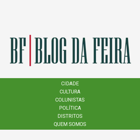
×
CIDADE
CIDADE
CULTURA
CULTURA
COLUNISTAS
COLUNISTAS
POLÍTICA
POLÍTICA
DISTRITOS
DISTRITOS
QUEM SOMOS
QUEM SOMOS