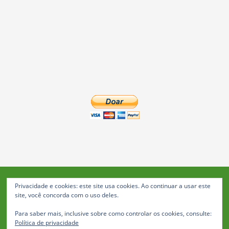
Privacidade e cookies: este site usa cookies. Ao continuar a usar este
Blog da Feira: Jornal de Notícias de Feira de Santana
site, você concorda com o uso deles.
© 2023 Janio Costa Rego Comunicações -
Para saber mais, inclusive sobre como controlar os cookies, consulte:
Todos os direitos reservados
Política de privacidade