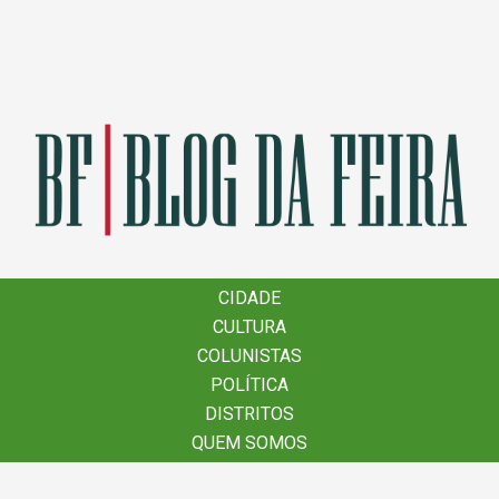
×
CIDADE
CIDADE
CULTURA
CULTURA
COLUNISTAS
COLUNISTAS
POLÍTICA
POLÍTICA
DISTRITOS
DISTRITOS
QUEM SOMOS
QUEM SOMOS