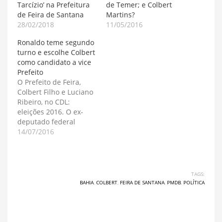
Tarcízio’ na Prefeitura
de Temer; e Colbert
de Feira de Santana
Martins?
28/02/2018
11/05/2016
Ronaldo teme segundo
turno e escolhe Colbert
como candidato a vice
Prefeito
O Prefeito de Feira,
Colbert Filho e Luciano
Ribeiro, no CDL:
eleições 2016. O ex-
deputado federal
Colbert Martins Filho é
14/07/2016
o candidato a vice
prefeito de José
Ronaldo na eleição
deste ano. O anúncio
TAGS:
foi feito pelo Prefeito
BAHIA
,
COLBERT
,
FEIRA DE SANTANA
,
PMDB
,
POLÍTICA
em clima de pré
convenção eleitoral
na Câmara de
Diretores Lojistas de