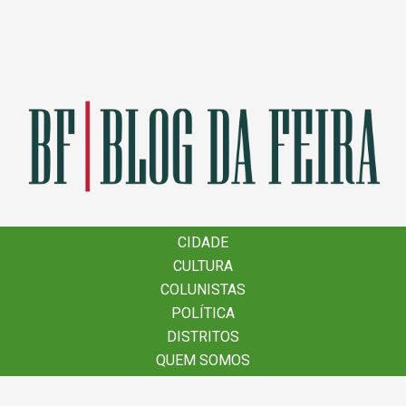
×
CIDADE
CIDADE
CULTURA
CULTURA
COLUNISTAS
COLUNISTAS
POLÍTICA
POLÍTICA
DISTRITOS
DISTRITOS
QUEM SOMOS
QUEM SOMOS