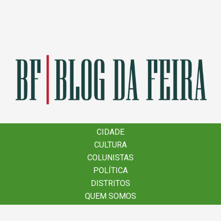
×
CIDADE
CIDADE
CULTURA
CULTURA
COLUNISTAS
COLUNISTAS
POLÍTICA
POLÍTICA
DISTRITOS
DISTRITOS
QUEM SOMOS
QUEM SOMOS