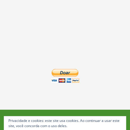
Privacidade e cookies: este site usa cookies. Ao continuar a usar este
Blog da Feira: Jornal de Notícias de Feira de Santana
site, você concorda com o uso deles.