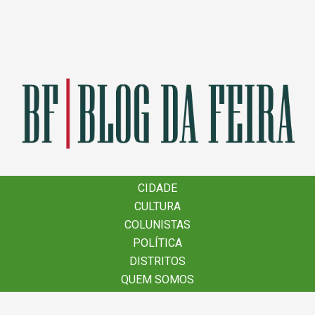
×
CIDADE
CIDADE
CULTURA
CULTURA
COLUNISTAS
COLUNISTAS
POLÍTICA
POLÍTICA
DISTRITOS
DISTRITOS
QUEM SOMOS
QUEM SOMOS