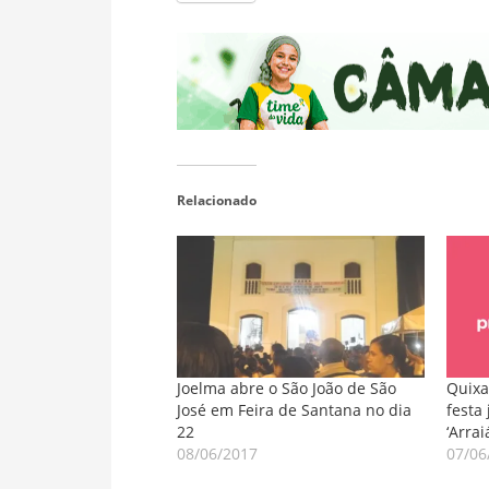
Relacionado
Joelma abre o São João de São
Quixa
José em Feira de Santana no dia
festa
22
‘Arra
08/06/2017
07/06