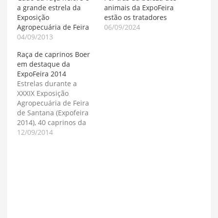
a grande estrela da
animais da ExpoFeira
Exposição
estão os tratadores
Agropecuária de Feira
06/09/2024
04/09/2013
Raça de caprinos Boer
em destaque da
ExpoFeira 2014
Estrelas durante a
XXXIX Exposição
Agropecuária de Feira
de Santana (Expofeira
2014), 40 caprinos da
raça Boer foram
12/09/2014
julgados disputando as
categorias entre 4 a 48
meses. Para análise do
jurado Naelson Farias
Júnior, de Salvador,
com a caprinocultura
em alta, impulsionada
pelos hábitos