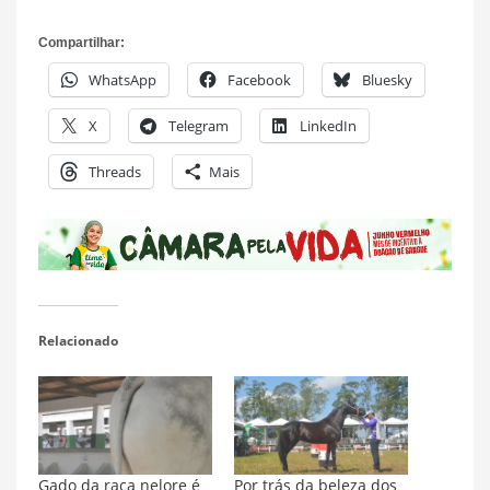
Compartilhar:
WhatsApp
Facebook
Bluesky
X
Telegram
LinkedIn
Threads
Mais
Relacionado
Gado da raça nelore é
Por trás da beleza dos