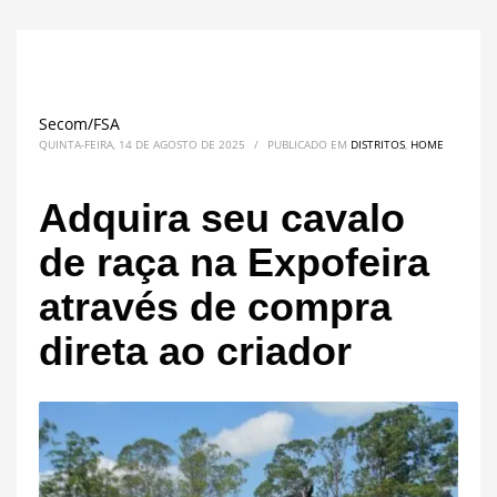
Secom/FSA
QUINTA-FEIRA, 14 DE AGOSTO DE 2025
/
PUBLICADO EM
DISTRITOS
,
HOME
Adquira seu cavalo
de raça na Expofeira
através de compra
direta ao criador