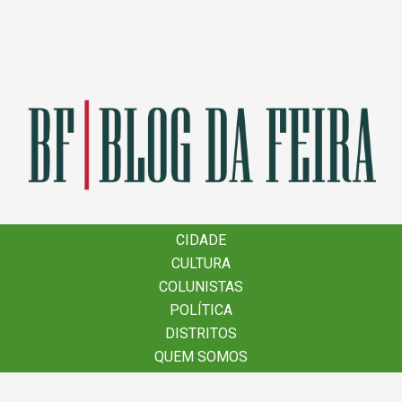
×
CIDADE
CIDADE
CULTURA
CULTURA
COLUNISTAS
COLUNISTAS
POLÍTICA
POLÍTICA
DISTRITOS
DISTRITOS
QUEM SOMOS
QUEM SOMOS