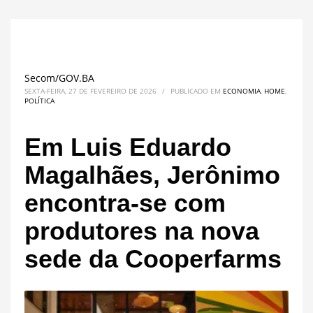
Secom/GOV.BA
SEXTA-FEIRA, 27 DE FEVEREIRO DE 2026
/
PUBLICADO EM
ECONOMIA
,
HOME
,
POLÍTICA
Em Luis Eduardo
Magalhães, Jerônimo
encontra-se com
produtores na nova
sede da Cooperfarms