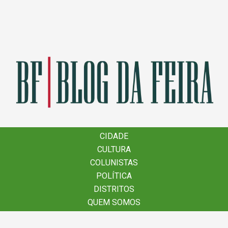
×
CIDADE
CIDADE
CULTURA
CULTURA
COLUNISTAS
COLUNISTAS
POLÍTICA
POLÍTICA
DISTRITOS
DISTRITOS
QUEM SOMOS
QUEM SOMOS