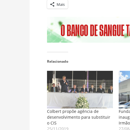
Mais
Relacionado
Colbert propõe agência de
Funda
desenvolvimento para substituir
inaug
o CIS
Irmão
25/11/2019
27/08