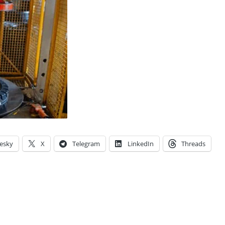
esky
X
Telegram
LinkedIn
Threads