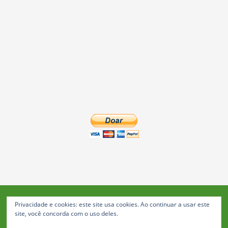
Privacidade e cookies: este site usa cookies. Ao continuar a usar este
Blog da Feira: Jornal de Notícias de Feira de Santana
site, você concorda com o uso deles.
© 2023 Janio Costa Rego Comunicações -