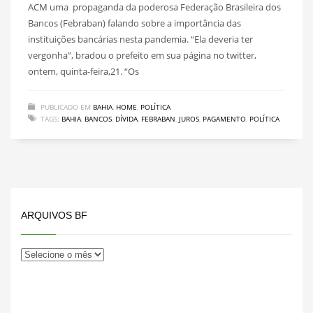
ACM uma propaganda da poderosa Federação Brasileira dos
Bancos (Febraban) falando sobre a importância das
instituições bancárias nesta pandemia. “Ela deveria ter
vergonha”, bradou o prefeito em sua página no twitter,
ontem, quinta-feira,21. “Os
PUBLICADO EM
BAHIA
,
HOME
,
POLÍTICA
TAGS:
BAHIA
,
BANCOS
,
DÍVIDA
,
FEBRABAN
,
JUROS
,
PAGAMENTO
,
POLÍTICA
ARQUIVOS BF