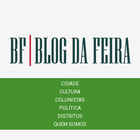
×
CIDADE
CIDADE
CULTURA
CULTURA
COLUNISTAS
COLUNISTAS
POLÍTICA
POLÍTICA
DISTRITOS
DISTRITOS
QUEM SOMOS
QUEM SOMOS