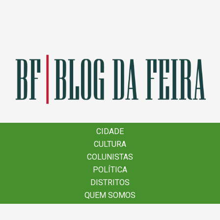
×
CIDADE
CIDADE
CULTURA
CULTURA
COLUNISTAS
COLUNISTAS
POLÍTICA
POLÍTICA
DISTRITOS
DISTRITOS
QUEM SOMOS
QUEM SOMOS