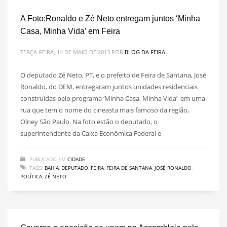
A Foto:Ronaldo e Zé Neto entregam juntos ‘Minha
Casa, Minha Vida’ em Feira
TERÇA-FEIRA, 14 DE MAIO DE 2013
POR
BLOG DA FEIRA
O deputado Zé Neto, PT, e o prefeito de Feira de Santana, José
Ronaldo, do DEM, entregaram juntos unidades residenciais
construídas pelo programa ‘Minha Casa, Minha Vida’ em uma
rua que tem o nome do cineasta mais famoso da região,
Olney São Paulo. Na foto estão o deputado, o
superintendente da Caixa Econômica Federal e
PUBLICADO EM
CIDADE
TAGS:
BAHIA
,
DEPUTADO
,
FEIRA
,
FEIRA DE SANTANA
,
JOSÉ RONALDO
,
POLÍTICA
,
ZÉ NETO