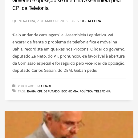
Governo e oposição se unem na Assembleia pela
CPI da Telefonia
QUINTA-FEIRA, 2 DE MAIO DE 2013
POR
BLOG DA FEIRA
‘Pelo andar da carruagem’ a Assembleia Legislativa vai
encarar de frente o problema da telefonia fixa e móvel na
Bahia, recordista em queixas nos Procons. O líder do governo,
deputado Zé Neto, do PT, pronunciou-se favorável à abertura
da Comissão especial e foi seguido pelo vice-líder da oposição,
deputado Carlos Gaban, do DEM. Gaban pediu
PUBLICADO EM
CIDADE
TAGS:
BAHIA
,
CPI
,
DEPUTADO
,
ECONOMIA
,
POLÍTICA
,
TELEFONIA