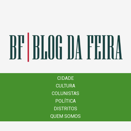
×
CIDADE
CIDADE
CULTURA
CULTURA
COLUNISTAS
COLUNISTAS
POLÍTICA
POLÍTICA
DISTRITOS
DISTRITOS
QUEM SOMOS
QUEM SOMOS