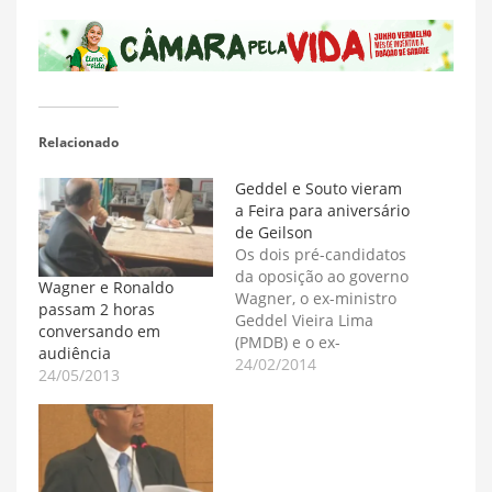
Relacionado
Geddel e Souto vieram
a Feira para aniversário
de Geilson
Os dois pré-candidatos
da oposição ao governo
Wagner e Ronaldo
Wagner, o ex-ministro
passam 2 horas
Geddel Vieira Lima
conversando em
(PMDB) e o ex-
audiência
governador Paulo
24/02/2014
24/05/2013
Souto (DEM) estiveram
em Feira neste
domingo. Ambos foram
ao aniversário do
deputado e radialista