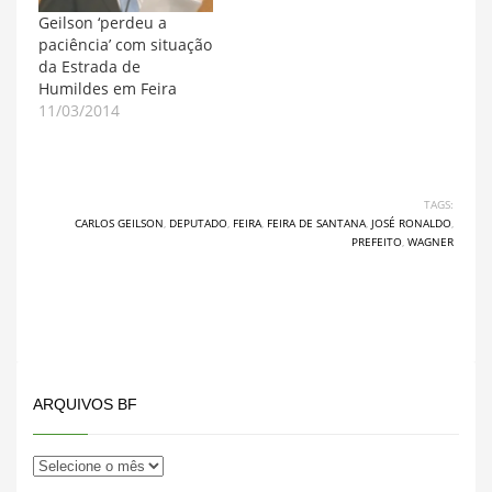
Carlos Geilson (PTN)
Geilson ‘perdeu a
que tradicionalmente
paciência’ com situação
faz uma festa política
da Estrada de
em um espaço de
Humildes em Feira
eventos. Paulo Souto
11/03/2014
chegou…
TAGS:
CARLOS GEILSON
,
DEPUTADO
,
FEIRA
,
FEIRA DE SANTANA
,
JOSÉ RONALDO
,
PREFEITO
,
WAGNER
ARQUIVOS BF