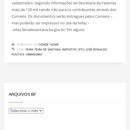
cadastrados. Segundo informações da Secretaria da Fazenda
mais de 120 mil carnês irão para os contribuintes através dos
Correios. Os documentos serão entregues pelos Correios –
mas poderão ser impressos no site da Sefaz –
sefaz.feiradesantana.ba.gov.br. Em alguns
PUBLICADO EM
CIDADE
,
HOME
TAGS:
FEIRA
,
FEIRA DE SANTANA
,
IMPOSTOS
,
IPTU
,
JOSÉ RONALDO
,
POLÍTICA
,
URBANISMO
ARQUIVOS BF