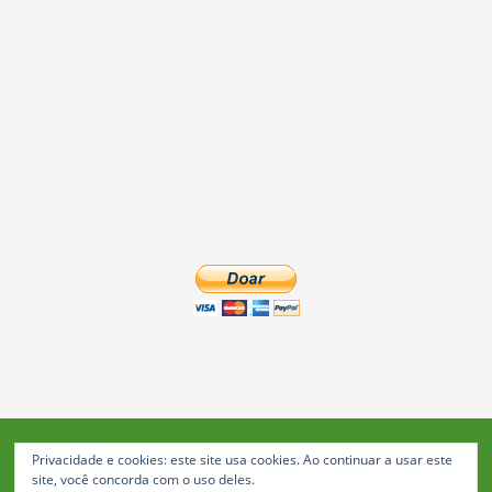
Privacidade e cookies: este site usa cookies. Ao continuar a usar este
Blog da Feira: Jornal de Notícias de Feira de Santana
site, você concorda com o uso deles.