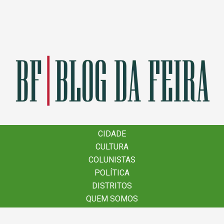
×
CIDADE
CIDADE
CULTURA
CULTURA
COLUNISTAS
COLUNISTAS
POLÍTICA
POLÍTICA
DISTRITOS
DISTRITOS
QUEM SOMOS
QUEM SOMOS