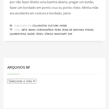
por não fazer direito uma bainha aberta, pregar um botão,
fazer um bordado em ponto cruz ou ponto cheio. Minha mãe
era excelente em costura e bordado, pena
PUBLICADO EM
COLUNISTAS
,
CULTURA
,
HOME
TAGS:
ARTE
,
BAHIA
,
CORONAVÍRUS
,
FEIRA
,
FEIRA DE SANTANA
,
POESIA
,
QUARENTENA
,
SAÚDE
,
VÍDEO
,
VÍDEOS
,
WHATSAPP
,
ZAP
ARQUIVOS BF