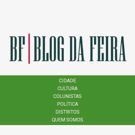
×
CIDADE
CIDADE
CULTURA
CULTURA
COLUNISTAS
COLUNISTAS
POLÍTICA
POLÍTICA
DISTRITOS
DISTRITOS
QUEM SOMOS
QUEM SOMOS