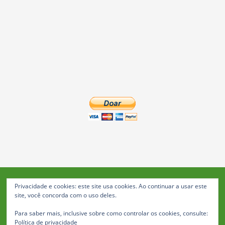
Privacidade e cookies: este site usa cookies. Ao continuar a usar este
Blog da Feira: Jornal de Notícias de Feira de Santana
site, você concorda com o uso deles.
© 2023 Janio Costa Rego Comunicações -
Para saber mais, inclusive sobre como controlar os cookies, consulte:
Todos os direitos reservados
Política de privacidade