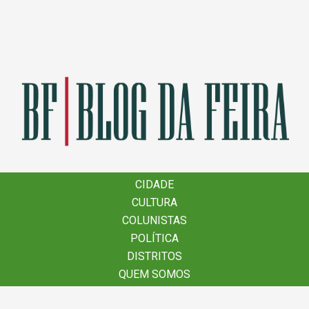
×
CIDADE
CIDADE
CULTURA
CULTURA
COLUNISTAS
COLUNISTAS
POLÍTICA
POLÍTICA
DISTRITOS
DISTRITOS
QUEM SOMOS
QUEM SOMOS