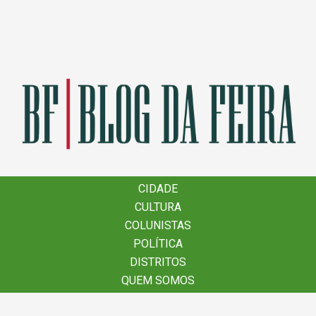
×
CIDADE
CIDADE
CULTURA
CULTURA
COLUNISTAS
COLUNISTAS
POLÍTICA
POLÍTICA
DISTRITOS
DISTRITOS
QUEM SOMOS
QUEM SOMOS