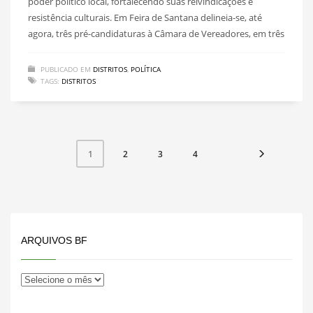
poder político local, fortalecendo suas reivindicações e
resistência culturais. Em Feira de Santana delineia-se, até
agora, três pré-candidaturas à Câmara de Vereadores, em três
PUBLICADO EM
DISTRITOS
,
POLÍTICA
TAGS:
DISTRITOS
2
3
4
1
ARQUIVOS BF