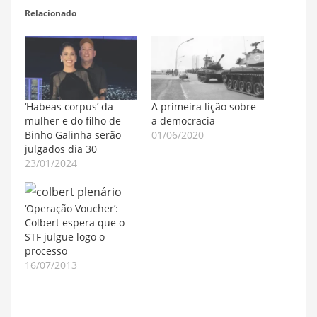
Relacionado
‘Habeas corpus’ da
A primeira lição sobre
mulher e do filho de
a democracia
Binho Galinha serão
01/06/2020
julgados dia 30
23/01/2024
‘Operação Voucher’:
Colbert espera que o
STF julgue logo o
processo
16/07/2013