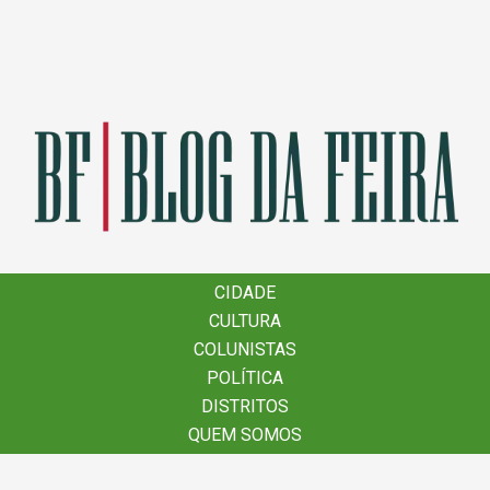
×
CIDADE
CIDADE
CULTURA
CULTURA
COLUNISTAS
COLUNISTAS
POLÍTICA
POLÍTICA
DISTRITOS
DISTRITOS
QUEM SOMOS
QUEM SOMOS