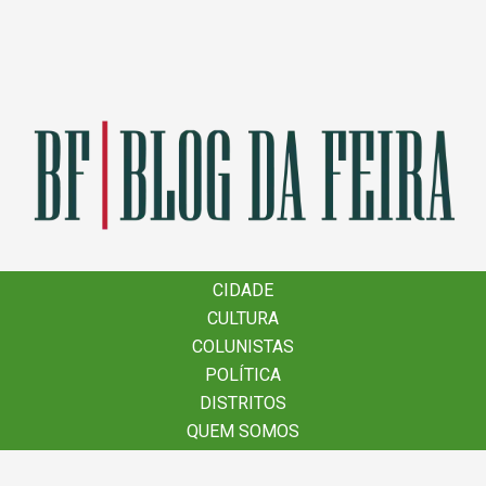
×
CIDADE
CIDADE
CULTURA
CULTURA
COLUNISTAS
COLUNISTAS
POLÍTICA
POLÍTICA
DISTRITOS
DISTRITOS
QUEM SOMOS
QUEM SOMOS