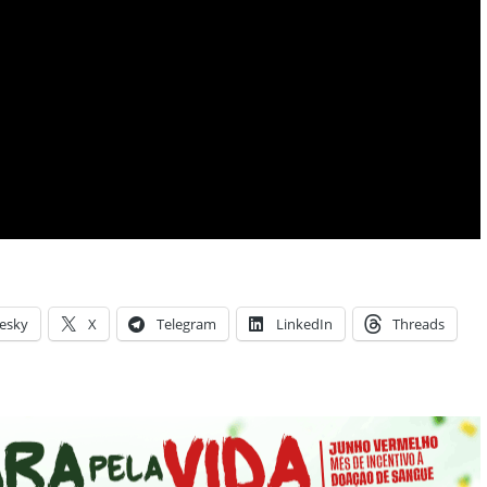
esky
X
Telegram
LinkedIn
Threads