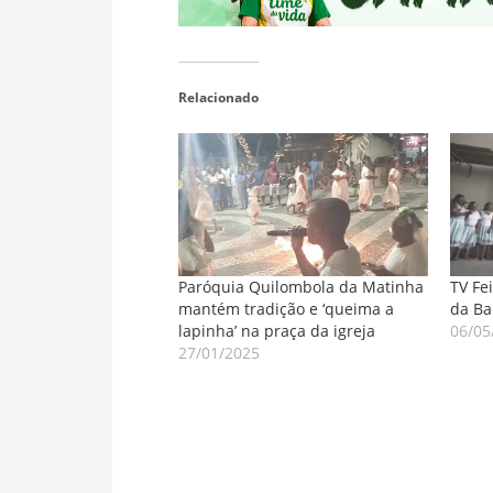
Relacionado
Paróquia Quilombola da Matinha
TV Fe
mantém tradição e ‘queima a
da Ba
lapinha’ na praça da igreja
06/05
27/01/2025