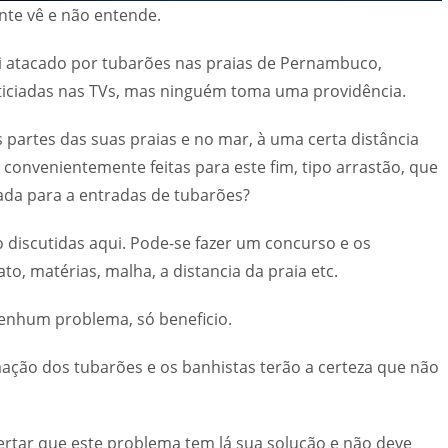
nte vê e não entende.
i atacado por tubarões nas praias de Pernambuco,
ticiadas nas TVs, mas ninguém toma uma providência.
 partes das suas praias e no mar, à uma certa distância
 convenientemente feitas para este fim, tipo arrastão, que
ada para a entradas de tubarões?
o discutidas aqui. Pode-se fazer um concurso e os
ato, matérias, malha, a distancia da praia etc.
 nenhum problema, só beneficio.
mação dos tubarões e os banhistas terão a certeza que não
ertar que este problema tem lá sua solução e não deve