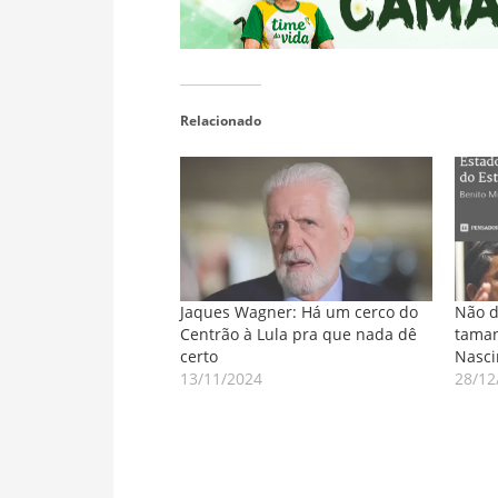
Relacionado
Jaques Wagner: Há um cerco do
Não d
Centrão à Lula pra que nada dê
taman
certo
Nasc
13/11/2024
28/12