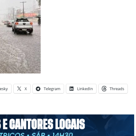
esky
X
Telegram
LinkedIn
Threads