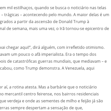
m mil estilhaços, quando se busca o noticiário nas telas
 – trágicas – acontecendo pelo mundo. A maior delas é um
lagrados a partir da ascensão de Donald Trump à
nal de semana, mais uma vez, o Irã tornou-se epicentro de
vai chegar aqui!”, dirá alguém, com irrefletido otimismo.
reavam um pouco o afã imperialista. Era o tempo dos
pois de catastróficas guerras mundiais, que mediavam – e
 acabou, como Trump demonstra. A Venezuela, aqui
aí, a rotina atesta. Mas a barbárie que o noticiário
o mercantil centro feirense, nos bairros residenciais
ue verdeja e onde as sementes de milho e feijão já são
guerras sempre despertam a sensação de que,