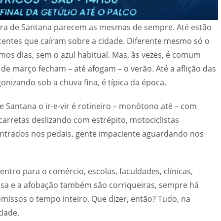
eira de Santana parecem as mesmas de sempre. Até estão
centes que caíram sobre a cidade. Diferente mesmo só o
mos dias, sem o azul habitual. Mas, às vezes, é comum
de março fecham – até afogam – o verão. Até a aflição das
nizando sob a chuva fina, é típica da época.
 Santana o ir-e-vir é rotineiro – monótono até – com
rretas deslizando com estrépito, motociclistas
entrados nos pedais, gente impaciente aguardando nos
ntro para o comércio, escolas, faculdades, clínicas,
ressa e a afobação também são corriqueiras, sempre há
issos o tempo inteiro. Que dizer, então? Tudo, na
dade.