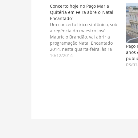
Concerto hoje no Paço Maria
Quitéria em Feira abre o ‘Natal
Encantado’
Um concerto lírico-sinfônico, sob
a regência do maestro José
Maurício Brandão, vai abrir a
programação Natal Encantado
Paço 
2014, nesta quarta-feira, às 18
anos 
horas, em palco montado em
10/12/2014
públi
frente ao prédio da Prefeitura
03/01
Municipal de Feira de Santana. A
apresentação reúne 24 cantores
líricos e 20 músicos de uma
orquestra sinfônica,…