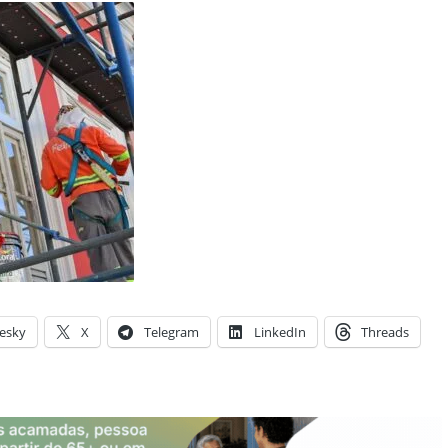
esky
X
Telegram
LinkedIn
Threads