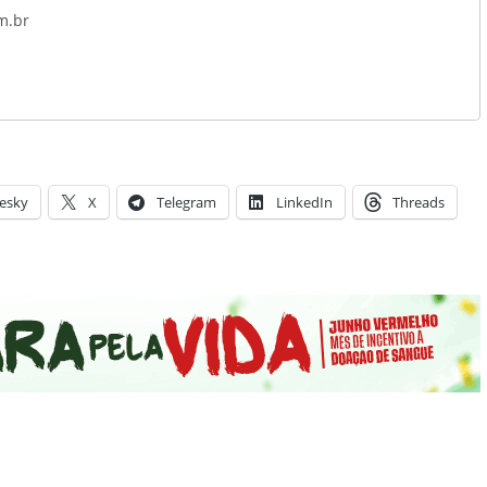
m.br
esky
X
Telegram
LinkedIn
Threads