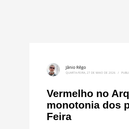
Jânio Rêgo
QUARTA-FEIRA, 27 DE MAIO DE 2026
/
PUBL
Vermelho no Arq
monotonia dos p
Feira