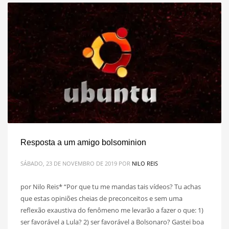
Resposta a um amigo bolsominion
SÁBADO, 23 DE NOVEMBRO DE 2019
POR
NILO REIS
por Nilo Reis* “Por que tu me mandas tais vídeos? Tu achas
que estas opiniões cheias de preconceitos e sem uma
reflexão exaustiva do fenômeno me levarão a fazer o que: 1)
ser favorável a Lula? 2) ser favorável a Bolsonaro? Gastei boa