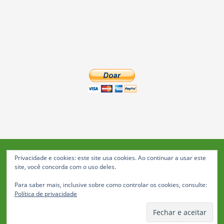
Privacidade e cookies: este site usa cookies. Ao continuar a usar este
Blog da Feira: Jornal de Notícias de Feira de Santana
site, você concorda com o uso deles.
© 2023 Janio Costa Rego Comunicações -
Para saber mais, inclusive sobre como controlar os cookies, consulte:
Todos os direitos reservados
Política de privacidade
Política de Privacidade