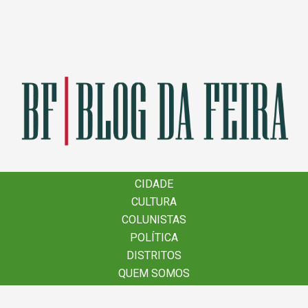
×
CIDADE
CIDADE
CULTURA
CULTURA
COLUNISTAS
COLUNISTAS
POLÍTICA
POLÍTICA
DISTRITOS
DISTRITOS
QUEM SOMOS
QUEM SOMOS