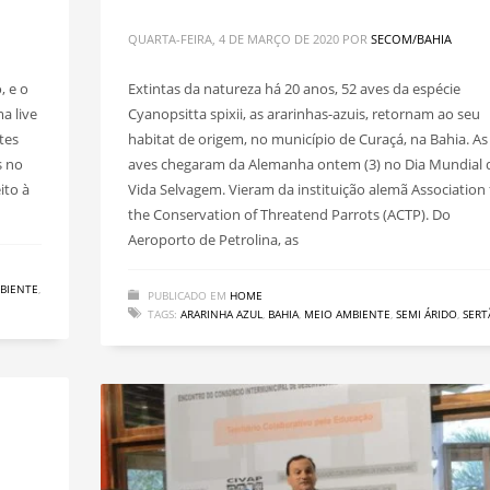
QUARTA-FEIRA, 4 DE MARÇO DE 2020
POR
SECOM/BAHIA
, e o
Extintas da natureza há 20 anos, 52 aves da espécie
a live
Cyanopsitta spixii, as ararinhas-azuis, retornam ao seu
tes
habitat de origem, no município de Curaçá, na Bahia. As
s no
aves chegaram da Alemanha ontem (3) no Dia Mundial 
ito à
Vida Selvagem. Vieram da instituição alemã Association 
the Conservation of Threatend Parrots (ACTP). Do
Aeroporto de Petrolina, as
BIENTE
,
PUBLICADO EM
HOME
TAGS:
ARARINHA AZUL
,
BAHIA
,
MEIO AMBIENTE
,
SEMI ÁRIDO
,
SERT