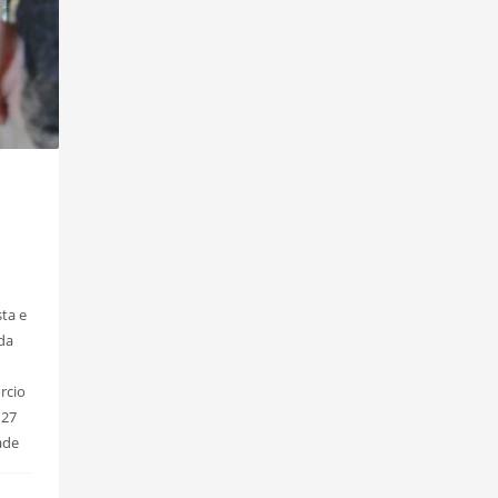
sta e
 da
rcio
 27
ade