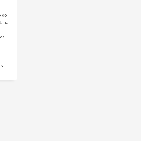
o do
ntana
ios
TA
,