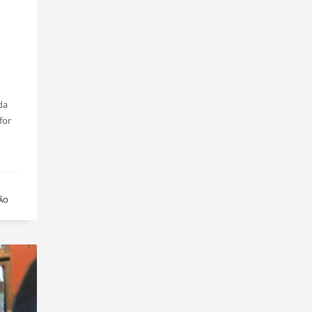
da
for
ÃO