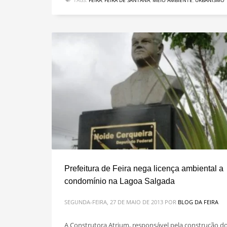
TAGS:
FEIRA
,
FEIRA DE SANTANA
,
MEIO AMBIENTE
,
URBANISMO
Prefeitura de Feira nega licença ambiental a
condomínio na Lagoa Salgada
SEGUNDA-FEIRA, 27 DE MAIO DE 2013
POR
BLOG DA FEIRA
A Construtora Atrium, responsável pela construção d