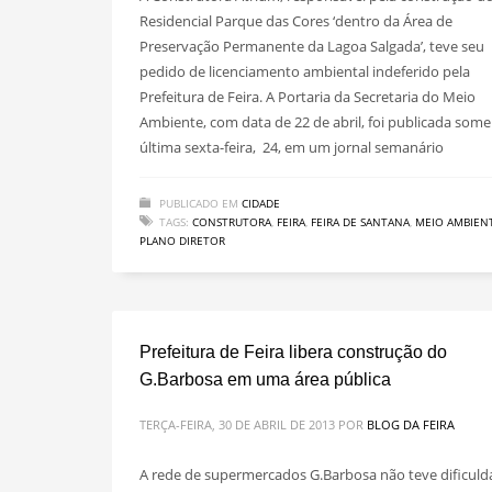
Residencial Parque das Cores ‘dentro da Área de
Preservação Permanente da Lagoa Salgada’, teve seu
pedido de licenciamento ambiental indeferido pela
Prefeitura de Feira. A Portaria da Secretaria do Meio
Ambiente, com data de 22 de abril, foi publicada som
última sexta-feira, 24, em um jornal semanário
PUBLICADO EM
CIDADE
TAGS:
CONSTRUTORA
,
FEIRA
,
FEIRA DE SANTANA
,
MEIO AMBIEN
PLANO DIRETOR
Prefeitura de Feira libera construção do
G.Barbosa em uma área pública
TERÇA-FEIRA, 30 DE ABRIL DE 2013
POR
BLOG DA FEIRA
A rede de supermercados G.Barbosa não teve dificuld