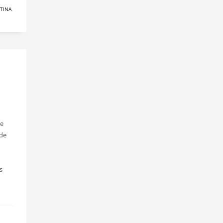
TINA
,
de
 de
s