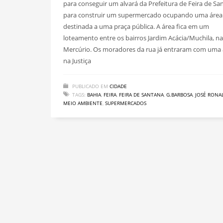
para conseguir um alvará da Prefeitura de Feira de Sa
para construir um supermercado ocupando uma área
destinada a uma praça pública. A área fica em um
loteamento entre os bairros Jardim Acácia/Muchila, na
Mercúrio. Os moradores da rua já entraram com uma
na Justiça
PUBLICADO EM
CIDADE
TAGS:
BAHIA
,
FEIRA
,
FEIRA DE SANTANA
,
G.BARBOSA
,
JOSÉ RONA
MEIO AMBIENTE
,
SUPERMERCADOS