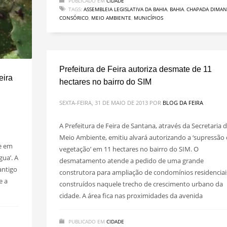
PUBLICADO EM
CIDADE
TAGS:
ASSEMBLEIA LEGISLATIVA DA BAHIA
,
BAHIA
,
CHAPADA DIMAN
CONSÓRICO
,
MEIO AMBIENTE
,
MUNICÍPIOS
Prefeitura de Feira autoriza desmate de 11
eira
hectares no bairro do SIM
SEXTA-FEIRA, 31 DE MAIO DE 2013
POR
BLOG DA FEIRA
A Prefeitura de Feira de Santana, através da Secretaria 
Meio Ambiente, emitiu alvará autorizando a ‘supressão
e em
vegetação’ em 11 hectares no bairro do SIM. O
gua’. A
desmatamento atende a pedido de uma grande
antigo
construtora para ampliação de condomínios residenciai
e a
construídos naquele trecho de crescimento urbano da
cidade. A área fica nas proximidades da avenida
PUBLICADO EM
CIDADE