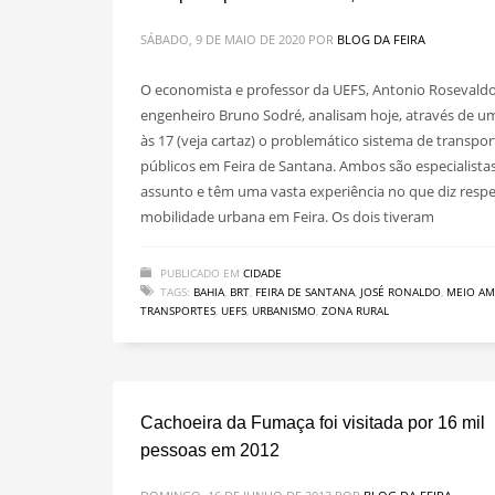
SÁBADO, 9 DE MAIO DE 2020
POR
BLOG DA FEIRA
O economista e professor da UEFS, Antonio Rosevaldo
engenheiro Bruno Sodré, analisam hoje, através de um
às 17 (veja cartaz) o problemático sistema de transpor
públicos em Feira de Santana. Ambos são especialista
assunto e têm uma vasta experiência no que diz respe
mobilidade urbana em Feira. Os dois tiveram
PUBLICADO EM
CIDADE
TAGS:
BAHIA
,
BRT
,
FEIRA DE SANTANA
,
JOSÉ RONALDO
,
MEIO AM
TRANSPORTES
,
UEFS
,
URBANISMO
,
ZONA RURAL
Cachoeira da Fumaça foi visitada por 16 mil
pessoas em 2012