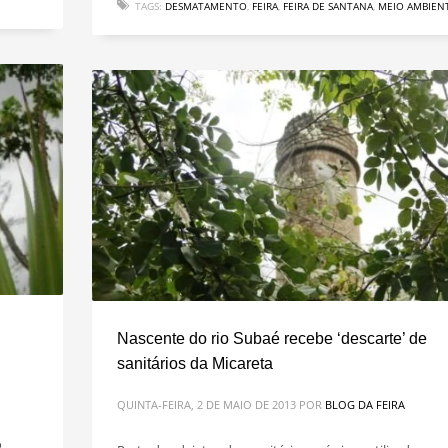
TAGS:
DESMATAMENTO
,
FEIRA
,
FEIRA DE SANTANA
,
MEIO AMBIEN
Nascente do rio Subaé recebe ‘descarte’ de
sanitários da Micareta
QUINTA-FEIRA, 2 DE MAIO DE 2013
POR
BLOG DA FEIRA
o