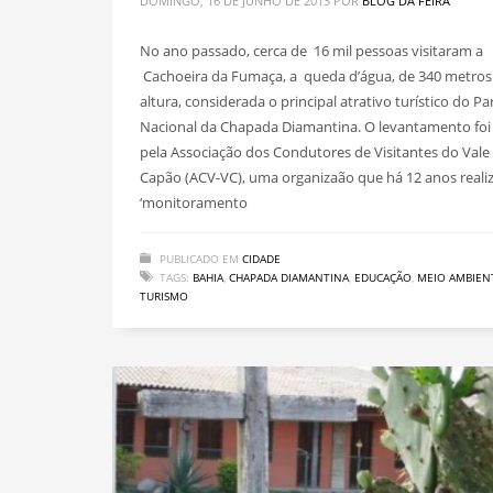
DOMINGO, 16 DE JUNHO DE 2013
POR
BLOG DA FEIRA
No ano passado, cerca de 16 mil pessoas visitaram a
Cachoeira da Fumaça, a queda d’água, de 340 metros
altura, considerada o principal atrativo turístico do P
Nacional da Chapada Diamantina. O levantamento foi 
pela Associação dos Condutores de Visitantes do Vale
Capão (ACV-VC), uma organizaão que há 12 anos reali
‘monitoramento
PUBLICADO EM
CIDADE
TAGS:
BAHIA
,
CHAPADA DIAMANTINA
,
EDUCAÇÃO
,
MEIO AMBIEN
TURISMO