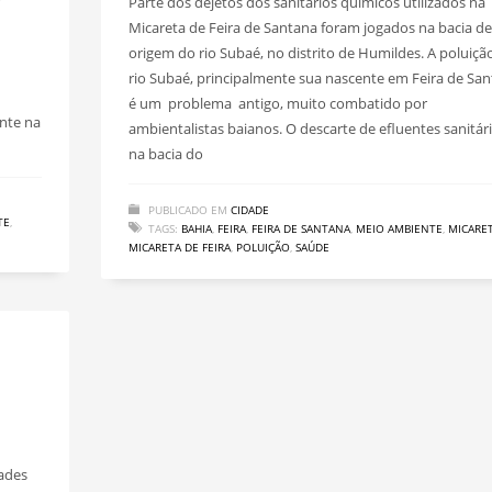
Parte dos dejetos dos sanitários químicos utilizados na
Micareta de Feira de Santana foram jogados na bacia de
origem do rio Subaé, no distrito de Humildes. A poluiçã
rio Subaé, principalmente sua nascente em Feira de Sa
é um problema antigo, muito combatido por
ente na
ambientalistas baianos. O descarte de efluentes sanitár
na bacia do
PUBLICADO EM
CIDADE
TE
,
TAGS:
BAHIA
,
FEIRA
,
FEIRA DE SANTANA
,
MEIO AMBIENTE
,
MICARE
MICARETA DE FEIRA
,
POLUIÇÃO
,
SAÚDE
ades