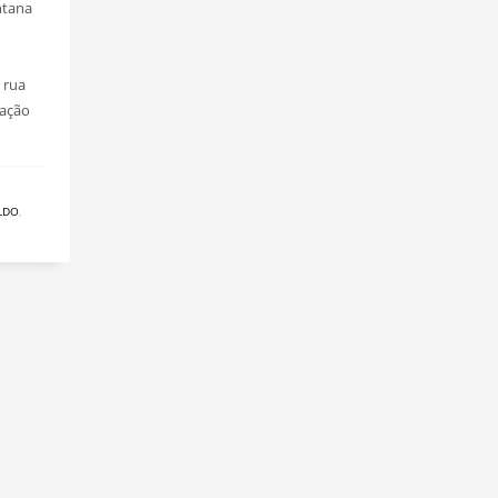
ntana
 rua
 ação
LDO
,