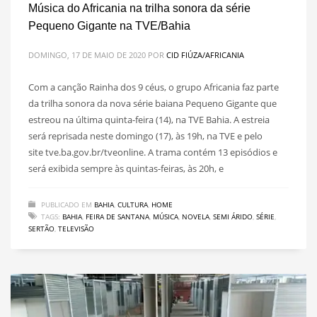
Música do Africania na trilha sonora da série
Pequeno Gigante na TVE/Bahia
DOMINGO, 17 DE MAIO DE 2020
POR
CID FIÚZA/AFRICANIA
Com a canção Rainha dos 9 céus, o grupo Africania faz parte
da trilha sonora da nova série baiana Pequeno Gigante que
estreou na última quinta-feira (14), na TVE Bahia. A estreia
será reprisada neste domingo (17), às 19h, na TVE e pelo
site tve.ba.gov.br/tveonline. A trama contém 13 episódios e
será exibida sempre às quintas-feiras, às 20h, e
PUBLICADO EM
BAHIA
,
CULTURA
,
HOME
TAGS:
BAHIA
,
FEIRA DE SANTANA
,
MÚSICA
,
NOVELA
,
SEMI ÁRIDO
,
SÉRIE
,
SERTÃO
,
TELEVISÃO