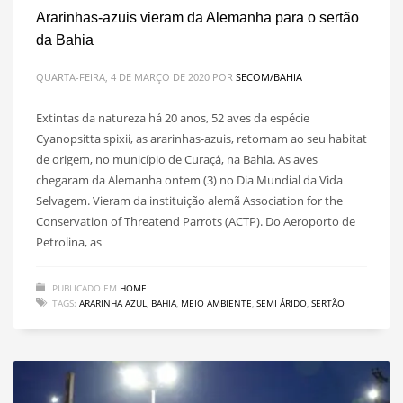
Ararinhas-azuis vieram da Alemanha para o sertão
da Bahia
QUARTA-FEIRA, 4 DE MARÇO DE 2020
POR
SECOM/BAHIA
Extintas da natureza há 20 anos, 52 aves da espécie
Cyanopsitta spixii, as ararinhas-azuis, retornam ao seu habitat
de origem, no município de Curaçá, na Bahia. As aves
chegaram da Alemanha ontem (3) no Dia Mundial da Vida
Selvagem. Vieram da instituição alemã Association for the
Conservation of Threatend Parrots (ACTP). Do Aeroporto de
Petrolina, as
PUBLICADO EM
HOME
TAGS:
ARARINHA AZUL
,
BAHIA
,
MEIO AMBIENTE
,
SEMI ÁRIDO
,
SERTÃO