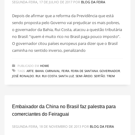
SEGUNDA-FEIRA, 17 DE JULHO DE 2017
POR
BLOG DA FEIRA
Depois de afirmar que a reforma da Previdência que está
sendo proposta pelo Governo vai prejudicar os mais pobres,
o governador da Bahia, Rui Costa, atacou a questão tributária
no Brasil: “quem é muito rico no Brasil paga pouco imposto”.
O governador citou países europeus para dizer que o Brasil
caminha no sentido inverso, penalizando
PUBLICADO EM
HOME
TAGS:
ARTE
,
BAHIA
,
CARNAVAL
,
FEIRA
,
FEIRA DE SANTANA
,
GOVERNADOR
,
JOSÉ RONALDO
,
RUI
,
RUI COSTA
,
SANTA LUZ
,
SEMI ÁRIDO
,
SERTÃO
,
TREM
Embaixador da China no Brasil faz palestra para
comerciantes do Feiraguai
SEGUNDA-FEIRA, 18 DE NOVEMBRO DE 2013
POR
BLOG DA FEIRA