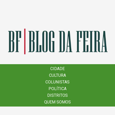
×
CIDADE
CIDADE
CULTURA
CULTURA
COLUNISTAS
COLUNISTAS
POLÍTICA
POLÍTICA
DISTRITOS
DISTRITOS
QUEM SOMOS
QUEM SOMOS