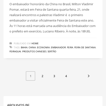
O embaixador honorário da China no Brasil, Milton Vladimir
Pomar, estará em Feira de Santana quarta-feira, 21, onde
realizará encontros e palestras Vladimir é o primeiro
embaixador a visitar oficialmente Feira de Santana este ano.
Às 11 horas está marcada uma audiência do Embaixador com
o prefeito em exercício, Luciano Ribeiro. À noite, às 18h30,
PUBLICADO EM
HOME
TAGS:
BAHIA
,
CHINA
,
ECONOMIA
,
EMBAIXADOR
,
FEIRA
,
FEIRA DE SANTANA
,
FEIRAGUAI
,
PRODUTOS CHINESES
,
SERTÃO
2
3
4
1
ARQUIVOS BF