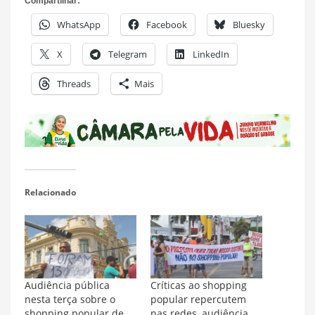
Compartilhar:
WhatsApp
Facebook
Bluesky
X
Telegram
LinkedIn
Threads
Mais
Relacionado
Audiência pública
Críticas ao shopping
nesta terça sobre o
popular repercutem
shopping popular de
nas redes, audiência