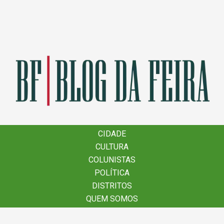
×
CIDADE
CIDADE
CULTURA
CULTURA
COLUNISTAS
COLUNISTAS
POLÍTICA
POLÍTICA
DISTRITOS
DISTRITOS
QUEM SOMOS
QUEM SOMOS