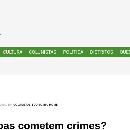
CULTURA
CULTURA
COLUNISTAS
COLUNISTAS
POLÍTICA
POLÍTICA
DISTRITOS
DISTRITOS
QUE
QUE
ICADO EM
COLUNISTAS
,
ECONOMIA
,
HOME
soas cometem crimes?