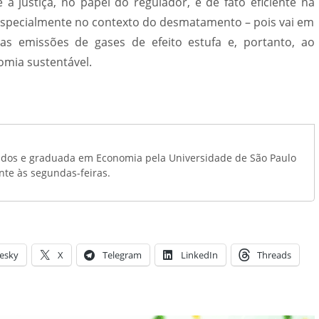
e a justiça, no papel do regulador, é de fato eficiente na
 especialmente no contexto do desmatamento – pois vai em
s emissões de gases de efeito estufa e, portanto, ao
mia sustentável.
dos e graduada em Economia pela Universidade de São Paulo
te às segundas-feiras.
esky
X
Telegram
LinkedIn
Threads