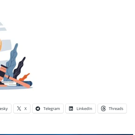
esky
X
Telegram
LinkedIn
Threads