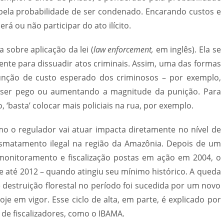
 pela probabilidade de ser condenado. Encarando custos e
rá ou não participar do ato ilícito.
 sobre aplicação da lei (
law enforcement,
em inglês). Ela se
ciente para dissuadir atos criminais. Assim, uma das formas
unção de custo esperado dos criminosos – por exemplo,
 ser pego ou aumentando a magnitude da punição. Para
 ‘basta’ colocar mais policiais na rua, por exemplo.
mo o regulador vai atuar impacta diretamente no nível de
esmatamento ilegal na região da Amazônia. Depois de um
 monitoramento e fiscalização postas em ação em 2004, o
até 2012 – quando atingiu seu mínimo histórico. A queda
destruição florestal no período foi sucedida por um novo
je em vigor. Esse ciclo de alta, em parte, é explicado por
e fiscalizadores, como o IBAMA.