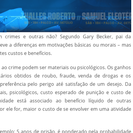
 crimes e outras não? Segundo Gary Becker, pai da
deve a diferenças em motivações básicas ou morais – mas
tes custos e benefícios.
 ao crime podem ser materiais ou psicológicos. Os ganhos
rios obtidos de roubo, fraude, venda de drogas e os
referência pelo perigo até satisfação de um desejo. Da
is, psicológicos, custo esperado de punição e custo de
idade está associado ao benefício líquido de outras
ior ele for, maior o custo de se envolver em uma atividade
emplo: 5 anos de prisão, é ponderado pela probabilidade