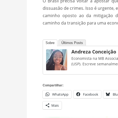
O Brasil precisa voltar a apostar qu
dissuasão de crimes. Isso é urgente,
caminho oposto ao da mitigação da
caminho da transição para uma econo
Sobre
Últimos Posts
Andreza Conceição
Economista na MB Associa
(USP). Escreve semanalmen
Compartilhar:
WhatsApp
Facebook
Blu
Mais