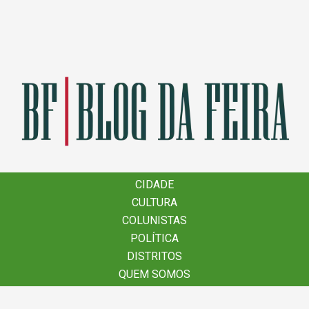
×
CIDADE
CIDADE
CULTURA
CULTURA
COLUNISTAS
COLUNISTAS
POLÍTICA
POLÍTICA
DISTRITOS
DISTRITOS
QUEM SOMOS
QUEM SOMOS