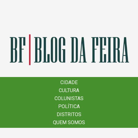
×
CIDADE
CIDADE
CULTURA
CULTURA
COLUNISTAS
COLUNISTAS
POLÍTICA
POLÍTICA
DISTRITOS
DISTRITOS
QUEM SOMOS
QUEM SOMOS