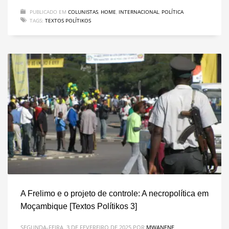
PUBLICADO EM
COLUNISTAS
,
HOME
,
INTERNACIONAL
,
POLÍTICA
TAGS:
TEXTOS POLÍTIKOS
A Frelimo e o projeto de controle: A necropolítica em
Moçambique [Textos Polítikos 3]
SEGUNDA-FEIRA, 3 DE FEVEREIRO DE 2025
POR
MWANENE