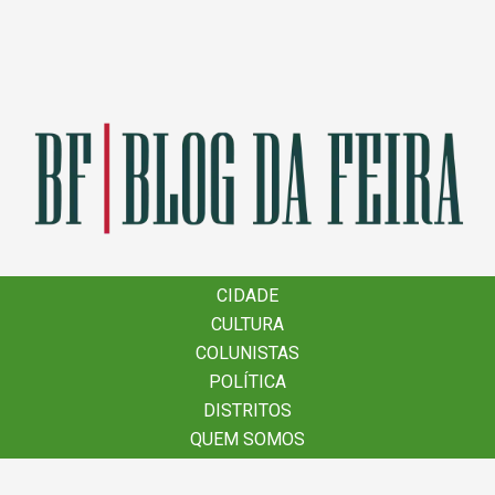
×
CIDADE
CIDADE
CULTURA
CULTURA
COLUNISTAS
COLUNISTAS
POLÍTICA
POLÍTICA
DISTRITOS
DISTRITOS
QUEM SOMOS
QUEM SOMOS