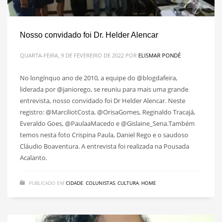
Nosso convidado foi Dr. Helder Alencar
QUARTA-FEIRA, 9 DE FEVEREIRO DE 2022
POR
ELISMAR PONDÉ
No longínquo ano de 2010, a equipe do @blogdafeira,
liderada por @janiorego, se reuniu para mais uma grande
entrevista, nosso convidado foi Dr Helder Alencar. Neste
registro: @MarciliotCosta, @OrisaGomes, Reginaldo Tracajá,
Everaldo Goes, @PaulaaMacedo e @Gislaine_Sena.Também
temos nesta foto Crispina Paula, Daniel Rego e o saudoso
Cláudio Boaventura. A entrevista foi realizada na Pousada
Acalanto.
PUBLICADO EM
CIDADE
,
COLUNISTAS
,
CULTURA
,
HOME