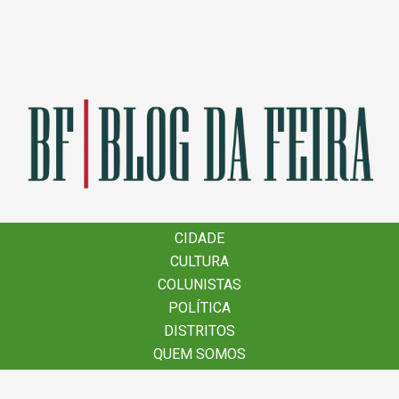
×
CIDADE
CIDADE
CULTURA
CULTURA
COLUNISTAS
COLUNISTAS
POLÍTICA
POLÍTICA
DISTRITOS
DISTRITOS
QUEM SOMOS
QUEM SOMOS