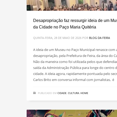
Desapropriação faz ressurgir ideia de um M
da Cidade no Paço Maria Quitéria
QUINTA-FEIRA, 28 DE MAIO DE 2026
POR
BLOG DA FEIRA
A ideia de um Museu no Paço Municipal renasce com 
desapropriação, pela Prefeitura de Feira, da área do C
Não da maneira como foi utilizada pelos que defendi
saída da Administração Pública para longe do centro 
cidade. A ideia agora, rapidamente pontuada pelo secr
Carlos Brito em conversa informal com jornalistas, é
PUBLICADO EM
CIDADE
,
CULTURA
,
HOME