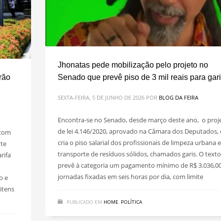
Jhonatas pede mobilização pelo projeto no
rão
Senado que prevê piso de 3 mil reais para gar
SEXTA-FEIRA, 5 DE JUNHO DE 2026
POR
BLOG DA FEIRA
Encontra-se no Senado, desde março deste ano, o proj
de lei 4.146/2020, aprovado na Câmara dos Deputados,
 com
cria o piso salarial dos profissionais de limpeza urbana e
nte
transporte de resíduos sólidos, chamados garis. O texto
rifa
prevê à categoria um pagamento mínimo de R$ 3.036,0
jornadas fixadas em seis horas por dia, com limite
o e
itens
PUBLICADO EM
HOME
,
POLÍTICA