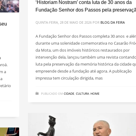
‘Historiam Nostram’ conta luta de 30 anos da
Fundação Senhor dos Passos pela preservaç
QUINTA-FEIRA, 28 DE MAIO DE 2026
POR
BLOG DA FEIRA
useu
A Fundação Senhor dos Passos completa 30 anos e al
durante uma solenidade comemorativa no Casarão Fró
da Mota, um dos imóveis históricos restaurados por
intervenção dela, lançou também uma revista contando
a
luta pela preservação da memória histórica da cidade q
aroá.
empreende desde a fundação até agora. A publicação
am a
impressa tem circulação dirigida, mas
da
etário
PUBLICADO EM
CIDADE
,
CULTURA
,
HOME