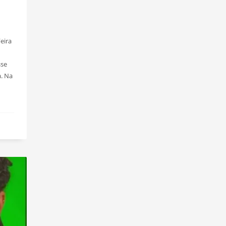
eira
sse
. Na