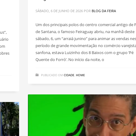
SÁBADO, 6 DE JUNHO DE 2026
POR
BLOG DA FEIRA
Um dos principais polos do centro comercial antigo de F
de Santana, o famoso Feiraguay abriu, na manhã deste
us“,
sábado, 6, um “arraiá junino” para animar as vendas ne
uário
período de grande movimentação no comércio varejista
Dom
sanfona, estava Luizinho dos 8 Baixos com o grupo ‘Pé
pobres
Quente do Forró’. No início da noite, o
PUBLICADO EM
CIDADE
,
HOME