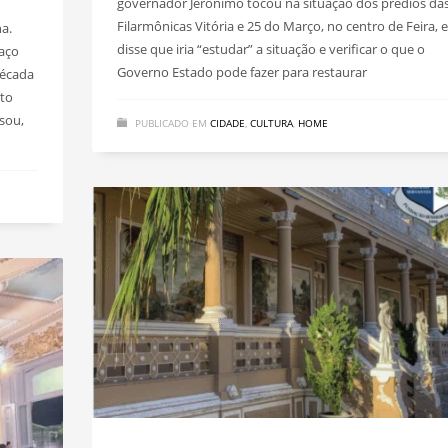
governador Jerônimo tocou na situação dos prédios da
Filarmônicas Vitória e 25 do Março, no centro de Feira, e
a.
disse que iria “estudar” a situação e verificar o que o
paço
Governo Estado pode fazer para restaurar
década
nto
sou,
PUBLICADO EM
CIDADE
,
CULTURA
,
HOME