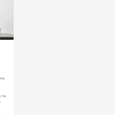
via,
a
, na
o