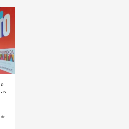
 o
cas
 de