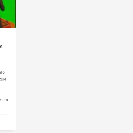
is
eto
 que
0; em