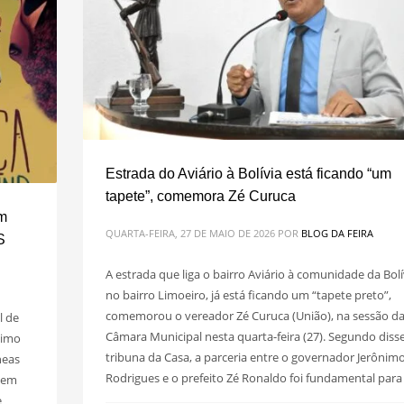
Estrada do Aviário à Bolívia está ficando “um
tapete”, comemora Zé Curuca
m
QUARTA-FEIRA, 27 DE MAIO DE 2026
POR
BLOG DA FEIRA
S
A estrada que liga o bairro Aviário à comunidade da Bolí
no bairro Limoeiro, já está ficando um “tapete preto”,
comemorou o vereador Zé Curuca (União), na sessão d
l de
Câmara Municipal nesta quarta-feira (27). Segundo disse
ximo
tribuna da Casa, a parceria entre o governador Jerônim
neas
Rodrigues e o prefeito Zé Ronaldo foi fundamental para
cem
e