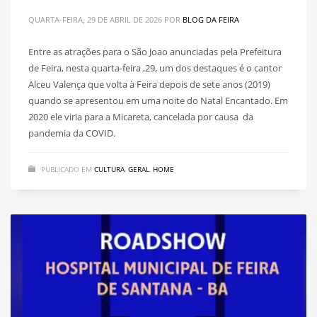
QUARTA-FEIRA, 29 DE ABRIL DE 2026
POR
BLOG DA FEIRA
Entre as atrações para o São Joao anunciadas pela Prefeitura
de Feira, nesta quarta-feira ,29, um dos destaques é o cantor
Alceu Valença que volta à Feira depois de sete anos (2019)
quando se apresentou em uma noite do Natal Encantado. Em
2020 ele viria para a Micareta, cancelada por causa da
pandemia da COVID.
PUBLICADO EM
CULTURA
,
GERAL
,
HOME