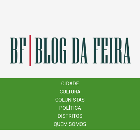
×
CIDADE
CIDADE
CULTURA
CULTURA
COLUNISTAS
COLUNISTAS
POLÍTICA
POLÍTICA
DISTRITOS
DISTRITOS
QUEM SOMOS
QUEM SOMOS