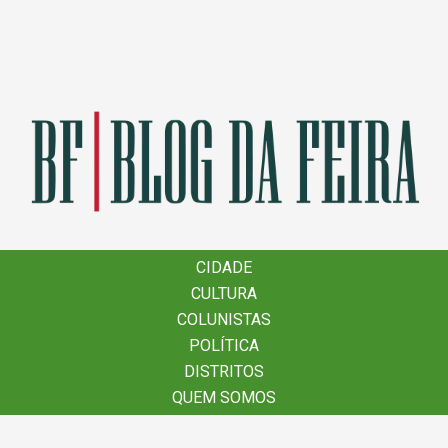
×
CIDADE
CIDADE
CULTURA
CULTURA
COLUNISTAS
COLUNISTAS
POLÍTICA
POLÍTICA
DISTRITOS
DISTRITOS
QUEM SOMOS
QUEM SOMOS