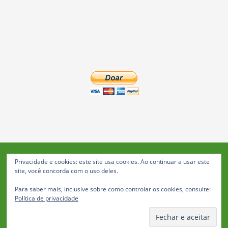
Privacidade e cookies: este site usa cookies. Ao continuar a usar este
Blog da Feira: Jornal de Notícias de Feira de Santana
site, você concorda com o uso deles.
© 2023 Janio Costa Rego Comunicações -
Para saber mais, inclusive sobre como controlar os cookies, consulte:
Todos os direitos reservados
Política de privacidade
Política de Privacidade